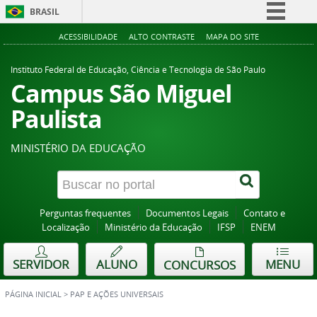
BRASIL
Simplifique!
ACESSIBILIDADE
ALTO CONTRASTE
MAPA DO SITE
Comunica BR
Instituto Federal de Educação, Ciência e Tecnologia de São Paulo
Participe
Campus São Miguel
Acesso à informação
Paulista
Legislação
MINISTÉRIO DA EDUCAÇÃO
Canais
Perguntas frequentes
Documentos Legais
Contato e
Localização
Ministério da Educação
IFSP
ENEM
SERVIDOR
ALUNO
MENU
CONCURSOS
PÁGINA INICIAL
>
PAP E AÇÕES UNIVERSAIS