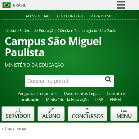
BRASIL
Simplifique!
ACESSIBILIDADE
ALTO CONTRASTE
MAPA DO SITE
Comunica BR
Instituto Federal de Educação, Ciência e Tecnologia de São Paulo
Participe
Campus São Miguel
Acesso à informação
Paulista
Legislação
MINISTÉRIO DA EDUCAÇÃO
Canais
Perguntas frequentes
Documentos Legais
Contato e
Localização
Ministério da Educação
IFSP
ENEM
SERVIDOR
ALUNO
MENU
CONCURSOS
PÁGINA INICIAL