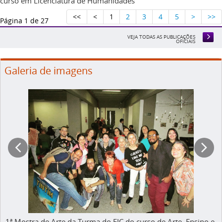
curso em Licenciatura de Humanidades
<<
<
1
2
3
4
5
>
>>
Página
1
de 27
VEJA TODAS AS PUBLICAÇÕES
OFICIAIS
Galeria de imagens
1ª Mostra de Arte da Turma do FIC do curso de Arte, Ensino e