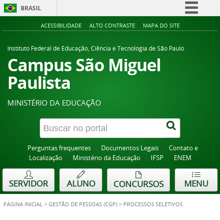
BRASIL
Simplifique!
ACESSIBILIDADE
ALTO CONTRASTE
MAPA DO SITE
Comunica BR
Instituto Federal de Educação, Ciência e Tecnologia de São Paulo
Participe
Campus São Miguel
Acesso à informação
Paulista
Legislação
MINISTÉRIO DA EDUCAÇÃO
Canais
Perguntas frequentes
Documentos Legais
Contato e
Localização
Ministério da Educação
IFSP
ENEM
SERVIDOR
ALUNO
MENU
CONCURSOS
PÁGINA INICIAL
>
GESTÃO DE PESSOAS (CGP)
>
PROCESSOS SELETIVOS