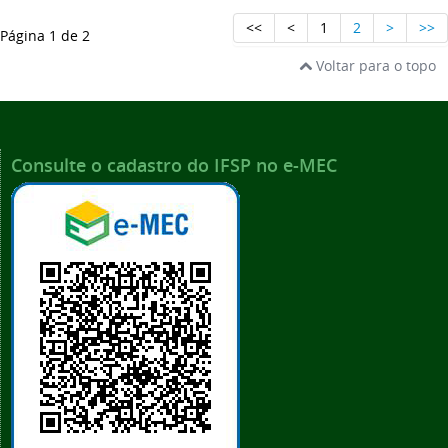
<<
<
1
2
>
>>
Página
1
de 2
Voltar para o topo
Consulte o cadastro do IFSP no e-MEC