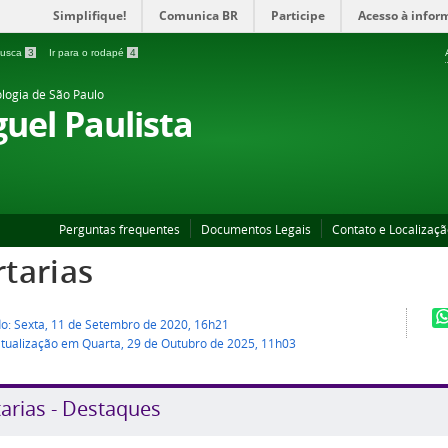
Simplifique!
Comunica BR
Participe
Acesso à infor
 busca
3
Ir para o rodapé
4
ologia de São Paulo
uel Paulista
Perguntas frequentes
Documentos Legais
Contato e Localizaç
rtarias
do: Sexta, 11 de Setembro de 2020, 16h21
atualização em Quarta, 29 de Outubro de 2025, 11h03
arias - Destaques