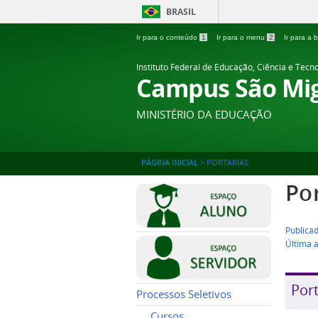
BRASIL
Ir para o conteúdo
1
Ir para o menu
2
Ir para a
Instituto Federal de Educação, Ciência e Tecn
Campus São Mig
MINISTÉRIO DA EDUCAÇÃO
PÁGINA INICIAL
>
PORTARIAS
Po
Publica
Última 
Port
Processos Seletivos
Cursos