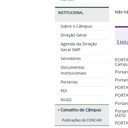
Não há
INSTITUCIONAL
Sobre o Câmpus
Direção Geral
List
Agenda da Direção
Geral SMP
Servidores
PORTAR
Campus
Documentos
Portar
Institucionais
Portar
Portarias
PORTA
PDI
PORTA
NUGS
Portar
Conselho de Câmpus
Portar
(ADS)
Publicações do CONCAM
PORTA