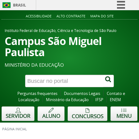
BRASIL
Simplifique!
ACESSIBILIDADE
ALTO CONTRASTE
MAPA DO SITE
Comunica BR
Instituto Federal de Educação, Ciência e Tecnologia de São Paulo
Participe
Campus São Miguel
Acesso à informação
Paulista
Legislação
MINISTÉRIO DA EDUCAÇÃO
Canais
Perguntas frequentes
Documentos Legais
Contato e
Localização
Ministério da Educação
IFSP
ENEM
SERVIDOR
ALUNO
MENU
CONCURSOS
PÁGINA INICIAL