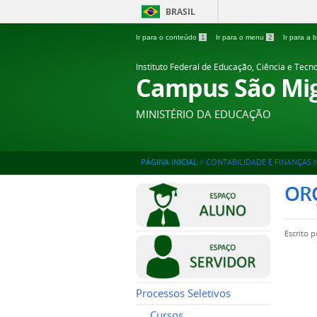
BRASIL
Ir para o conteúdo
1
Ir para o menu
2
Ir para a
Instituto Federal de Educação, Ciência e Tecn
Campus São Mig
MINISTÉRIO DA EDUCAÇÃO
PÁGINA INICIAL
>
CONTABILIDADE E FINANÇAS (
OR
Escrito 
Processos Seletivos
Cursos