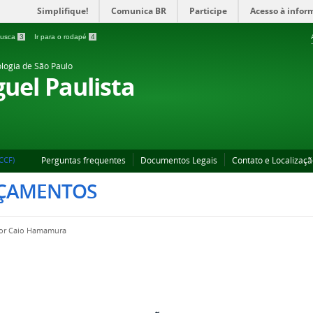
Simplifique!
Comunica BR
Participe
Acesso à infor
 busca
3
Ir para o rodapé
4
ologia de São Paulo
uel Paulista
Perguntas frequentes
Documentos Legais
Contato e Localizaç
CCF)
ÇAMENTOS
por
Caio Hamamura