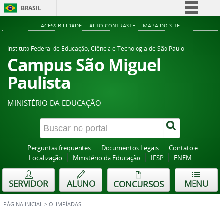
BRASIL
Simplifique!
ACESSIBILIDADE
ALTO CONTRASTE
MAPA DO SITE
Comunica BR
Instituto Federal de Educação, Ciência e Tecnologia de São Paulo
Participe
Campus São Miguel
Acesso à informação
Paulista
Legislação
MINISTÉRIO DA EDUCAÇÃO
Canais
Perguntas frequentes
Documentos Legais
Contato e
Localização
Ministério da Educação
IFSP
ENEM
SERVIDOR
ALUNO
MENU
CONCURSOS
PÁGINA INICIAL
>
OLIMPÍADAS