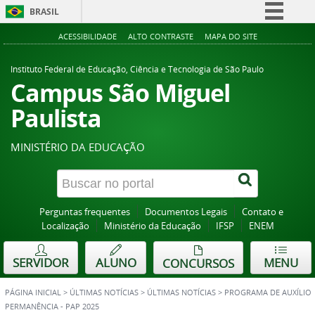
BRASIL
Simplifique!
ACESSIBILIDADE
ALTO CONTRASTE
MAPA DO SITE
Comunica BR
Instituto Federal de Educação, Ciência e Tecnologia de São Paulo
Participe
Campus São Miguel
Acesso à informação
Paulista
Legislação
MINISTÉRIO DA EDUCAÇÃO
Canais
Perguntas frequentes
Documentos Legais
Contato e
Localização
Ministério da Educação
IFSP
ENEM
SERVIDOR
ALUNO
MENU
CONCURSOS
PÁGINA INICIAL
>
ÚLTIMAS NOTÍCIAS
>
ÚLTIMAS NOTÍCIAS
>
PROGRAMA DE AUXÍLIO
PERMANÊNCIA - PAP 2025