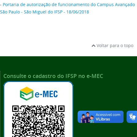
-
Portaria de autorização de funcionamento do Campus Avançado
São Paulo - São Miguel do IFSP - 18/06/2018
Voltar para o topo
Consulte o cadastro do IFSP no e-MEC