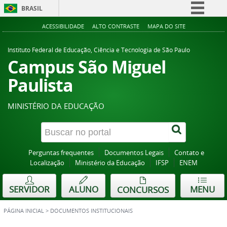
BRASIL
Simplifique!
ACESSIBILIDADE
ALTO CONTRASTE
MAPA DO SITE
Comunica BR
Instituto Federal de Educação, Ciência e Tecnologia de São Paulo
Participe
Campus São Miguel
Acesso à informação
Paulista
Legislação
MINISTÉRIO DA EDUCAÇÃO
Canais
Perguntas frequentes
Documentos Legais
Contato e
Localização
Ministério da Educação
IFSP
ENEM
SERVIDOR
ALUNO
MENU
CONCURSOS
PÁGINA INICIAL
>
DOCUMENTOS INSTITUCIONAIS