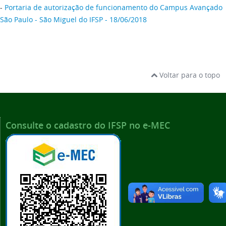
-
Portaria de autorização de funcionamento do Campus Avançado
São Paulo - São Miguel do IFSP - 18/06/2018
Voltar para o topo
Consulte o cadastro do IFSP no e-MEC