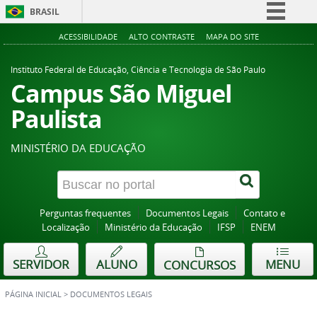
BRASIL
Simplifique!
ACESSIBILIDADE
ALTO CONTRASTE
MAPA DO SITE
Comunica BR
Instituto Federal de Educação, Ciência e Tecnologia de São Paulo
Participe
Campus São Miguel
Acesso à informação
Paulista
Legislação
MINISTÉRIO DA EDUCAÇÃO
Canais
Perguntas frequentes
Documentos Legais
Contato e
Localização
Ministério da Educação
IFSP
ENEM
SERVIDOR
ALUNO
MENU
CONCURSOS
PÁGINA INICIAL
>
DOCUMENTOS LEGAIS