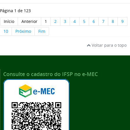
Página 1 de 123
Início
Anterior
1
2
3
4
5
6
7
8
9
10
Próximo
Fim
Voltar para o topo
Consulte o cadastro do IFSP no e-MEC