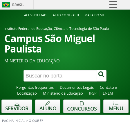
BRASIL
Simplifique!
ACESSIBILIDADE
ALTO CONTRASTE
MAPA DO SITE
Comunica BR
Instituto Federal de Educação, Ciência e Tecnologia de São Paulo
Participe
Campus São Miguel
Acesso à informação
Paulista
Legislação
MINISTÉRIO DA EDUCAÇÃO
Canais
Perguntas frequentes
Documentos Legais
Contato e
Localização
Ministério da Educação
IFSP
ENEM
SERVIDOR
ALUNO
MENU
CONCURSOS
PÁGINA INICIAL
>
O QUE É?