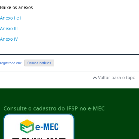
Baixe os anexos:
Anexo I e II
Anexo III
Anexo IV
registrado em:
Últimas notícias
Voltar para o topo
Consulte o cadastro do IFSP no e-MEC