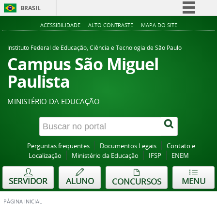
BRASIL
Simplifique!
ACESSIBILIDADE
ALTO CONTRASTE
MAPA DO SITE
Comunica BR
Instituto Federal de Educação, Ciência e Tecnologia de São Paulo
Participe
Campus São Miguel
Acesso à informação
Paulista
Legislação
MINISTÉRIO DA EDUCAÇÃO
Canais
Perguntas frequentes
Documentos Legais
Contato e
Localização
Ministério da Educação
IFSP
ENEM
SERVIDOR
ALUNO
MENU
CONCURSOS
PÁGINA INICIAL