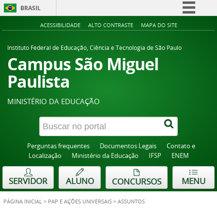
BRASIL
Simplifique!
ACESSIBILIDADE
ALTO CONTRASTE
MAPA DO SITE
Comunica BR
Instituto Federal de Educação, Ciência e Tecnologia de São Paulo
Participe
Campus São Miguel
Acesso à informação
Paulista
Legislação
MINISTÉRIO DA EDUCAÇÃO
Canais
Perguntas frequentes
Documentos Legais
Contato e
Localização
Ministério da Educação
IFSP
ENEM
SERVIDOR
ALUNO
MENU
CONCURSOS
PÁGINA INICIAL
>
PAP E AÇÕES UNIVERSAIS
>
ASSUNTOS