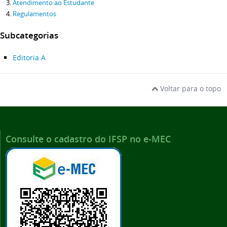
Atendimento ao Estudante
Regulamentos
Subcategorias
Editoria A
Voltar para o topo
Consulte o cadastro do IFSP no e-MEC