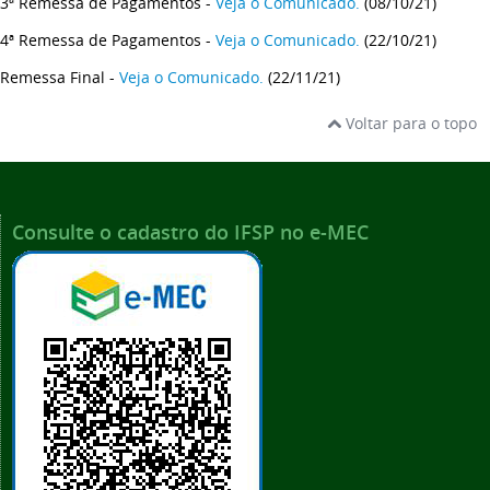
3ª Remessa de Pagamentos -
Veja o Comunicado.
(08/10/21)
4ª Remessa de Pagamentos -
Veja o Comunicado.
(22/10/21)
Remessa Final -
Veja o Comunicado.
(22/11/21)
Voltar para o topo
Consulte o cadastro do IFSP no e-MEC