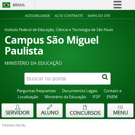
BRASIL
Simplifique!
ACESSIBILIDADE
ALTO CONTRASTE
MAPA DO SITE
Comunica BR
Instituto Federal de Educação, Ciência e Tecnologia de São Paulo
Participe
Campus São Miguel
Acesso à informação
Paulista
Legislação
MINISTÉRIO DA EDUCAÇÃO
Canais
Perguntas frequentes
Documentos Legais
Contato e
Localização
Ministério da Educação
IFSP
ENEM
SERVIDOR
ALUNO
MENU
CONCURSOS
PÁGINA INICIAL