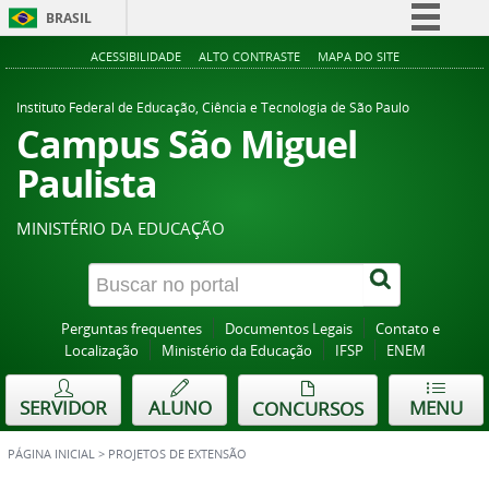
BRASIL
Simplifique!
ACESSIBILIDADE
ALTO CONTRASTE
MAPA DO SITE
Comunica BR
Instituto Federal de Educação, Ciência e Tecnologia de São Paulo
Participe
Campus São Miguel
Acesso à informação
Paulista
Legislação
MINISTÉRIO DA EDUCAÇÃO
Canais
Perguntas frequentes
Documentos Legais
Contato e
Localização
Ministério da Educação
IFSP
ENEM
SERVIDOR
ALUNO
MENU
CONCURSOS
PÁGINA INICIAL
>
PROJETOS DE EXTENSÃO