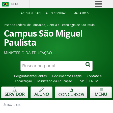
BRASIL
Simplifique!
ACESSIBILIDADE
ALTO CONTRASTE
MAPA DO SITE
Comunica BR
Instituto Federal de Educação, Ciência e Tecnologia de São Paulo
Participe
Campus São Miguel
Acesso à informação
Paulista
Legislação
MINISTÉRIO DA EDUCAÇÃO
Canais
Perguntas frequentes
Documentos Legais
Contato e
Localização
Ministério da Educação
IFSP
ENEM
SERVIDOR
ALUNO
MENU
CONCURSOS
PÁGINA INICIAL