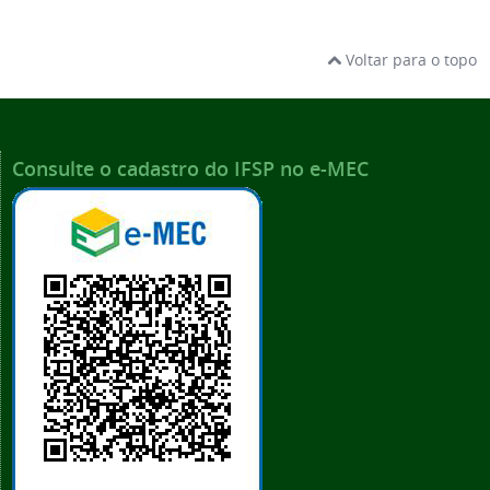
Voltar para o topo
Consulte o cadastro do IFSP no e-MEC