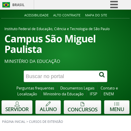
BRASIL
Simplifique!
ACESSIBILIDADE
ALTO CONTRASTE
MAPA DO SITE
Comunica BR
Instituto Federal de Educação, Ciência e Tecnologia de São Paulo
Participe
Campus São Miguel
Acesso à informação
Paulista
Legislação
MINISTÉRIO DA EDUCAÇÃO
Canais
Perguntas frequentes
Documentos Legais
Contato e
Localização
Ministério da Educação
IFSP
ENEM
SERVIDOR
ALUNO
MENU
CONCURSOS
PÁGINA INICIAL
>
CURSOS DE EXTENSÃO