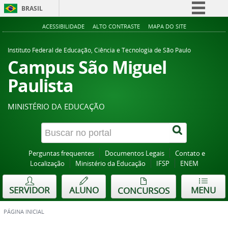
BRASIL
Simplifique!
ACESSIBILIDADE
ALTO CONTRASTE
MAPA DO SITE
Comunica BR
Instituto Federal de Educação, Ciência e Tecnologia de São Paulo
Participe
Campus São Miguel
Acesso à informação
Paulista
Legislação
MINISTÉRIO DA EDUCAÇÃO
Canais
Perguntas frequentes
Documentos Legais
Contato e
Localização
Ministério da Educação
IFSP
ENEM
SERVIDOR
ALUNO
MENU
CONCURSOS
PÁGINA INICIAL