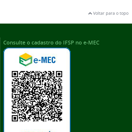
Voltar para o topo
Consulte o cadastro do IFSP no e-MEC