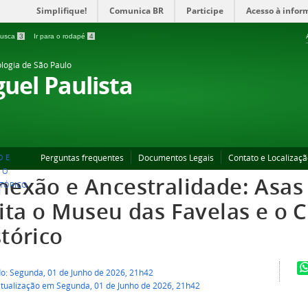
Simplifique!
Comunica BR
Participe
Acesso à infor
 busca
3
Ir para o rodapé
4
ologia de São Paulo
uel Paulista
Perguntas frequentes
Documentos Legais
Contato e Localizaç
O E
 O
nexão e Ancestralidade: Asas
STÓRICO
sita o Museu das Favelas e o 
tórico
do: Segunda, 01 de Junho de 2026, 21h42
atualização em Segunda, 01 de Junho de 2026, 21h42