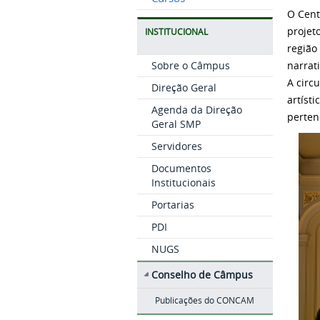
O Cent
projet
INSTITUCIONAL
região
Sobre o Câmpus
narrati
A circ
Direção Geral
artíst
Agenda da Direção
perten
Geral SMP
Servidores
Documentos
Institucionais
Portarias
PDI
NUGS
Conselho de Câmpus
Publicações do CONCAM