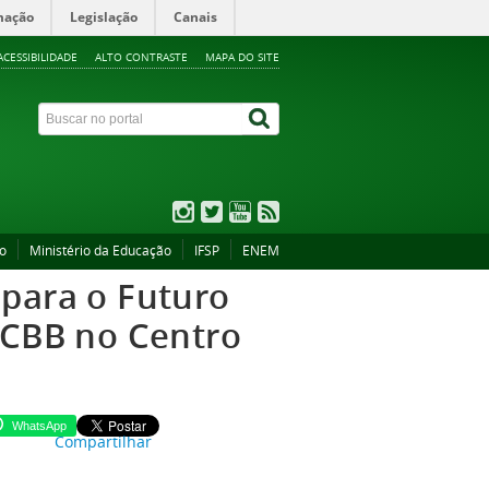
mação
Legislação
Canais
ACESSIBILIDADE
ALTO CONTRASTE
MAPA DO SITE
ão
Ministério da Educação
IFSP
ENEM
 para o Futuro
CCBB no Centro
WhatsApp
Compartilhar