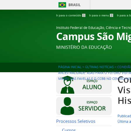
BRASIL
Ir para o conteúdo
1
Ir para o menu
2
Ir para a
Instituto Federal de Educação, Ciência e Tecn
Campus São Mig
MINISTÉRIO DA EDUCAÇÃO
PÁGINA INICIAL
>
ÚLTIMAS NOTÍCIAS
>
CONEXÃ
ANCESTRALIDADE: ASAS PARA O FUTURO VISITA
Co
MUSEU DAS FAVELAS E O CCBB NO CENTRO HI
Vi
His
Publica
Processos Seletivos
Última 
Cursos