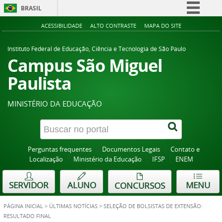
BRASIL
Simplifique!
ACESSIBILIDADE
ALTO CONTRASTE
MAPA DO SITE
Comunica BR
Instituto Federal de Educação, Ciência e Tecnologia de São Paulo
Participe
Campus São Miguel
Acesso à informação
Paulista
Legislação
MINISTÉRIO DA EDUCAÇÃO
Canais
Perguntas frequentes
Documentos Legais
Contato e
Localização
Ministério da Educação
IFSP
ENEM
SERVIDOR
ALUNO
MENU
CONCURSOS
PÁGINA INICIAL
>
ÚLTIMAS NOTÍCIAS
>
SELEÇÃO DE BOLSISTAS DE EXTENSÃO:
RESULTADO FINAL