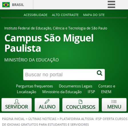
BRASIL
Simplifique!
ACESSIBILIDADE
ALTO CONTRASTE
MAPA DO SITE
Comunica BR
Instituto Federal de Educação, Ciência e Tecnologia de São Paulo
Participe
Campus São Miguel
Acesso à informação
Paulista
Legislação
MINISTÉRIO DA EDUCAÇÃO
Canais
Perguntas frequentes
Documentos Legais
Contato e
Localização
Ministério da Educação
IFSP
ENEM
SERVIDOR
ALUNO
MENU
CONCURSOS
PÁGINA INICIAL
>
ÚLTIMAS NOTÍCIAS
>
PLATAFORMA ALTISSIA: IFSP OFERTA CURSOS
DE IDIOMAS GRATUITOS PARA ESTUDANTES E SERVIDORES