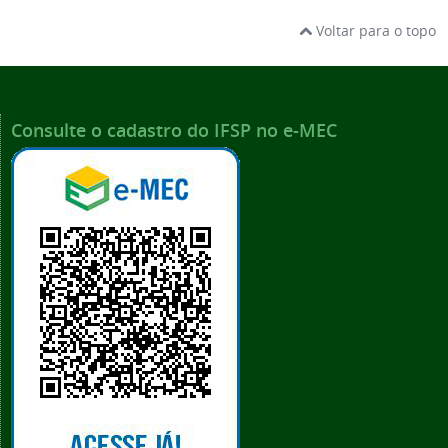
Voltar para o topo
Consulte o cadastro do IFSP no e-MEC