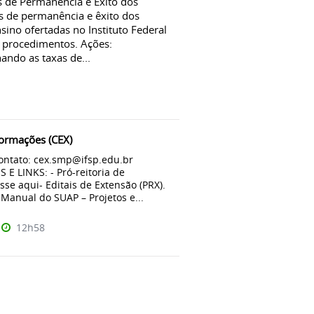
de Permanência e Êxito dos
es de permanência e êxito dos
sino ofertadas no Instituto Federal
 procedimentos. Ações:
ndo as taxas de...
formações (CEX)
contato: cex.smp@ifsp.edu.br
E LINKS: - Pró-reitoria de
sse aqui- Editais de Extensão (PRX).
 Manual do SUAP – Projetos e...
12h58