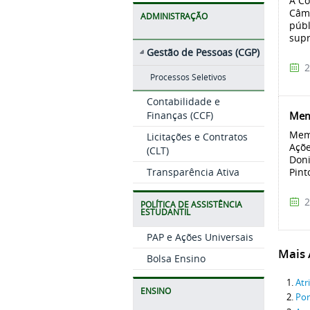
A Co
Câmp
ADMINISTRAÇÃO
públ
supr
Gestão de Pessoas (CGP)
2
Processos Seletivos
Contabilidade e
Mem
Finanças (CCF)
Memb
Licitações e Contratos
Açõe
(CLT)
Doni
Transparência Ativa
Pint
2
POLÍTICA DE ASSISTÊNCIA
ESTUDANTIL
PAP e Ações Universais
Mais A
Bolsa Ensino
Atr
ENSINO
Por