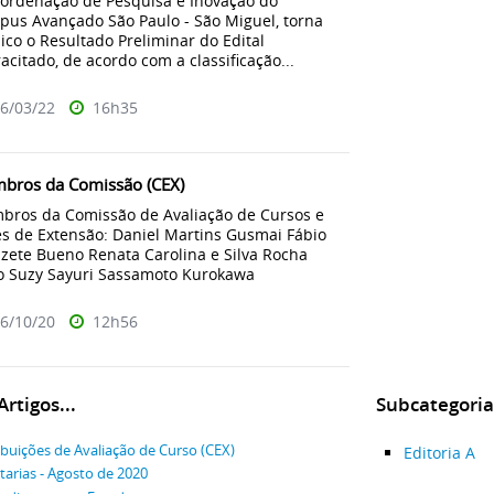
ordenação de Pesquisa e Inovação do
us Avançado São Paulo - São Miguel, torna
ico o Resultado Preliminar do Edital
acitado, de acordo com a classificação...
6/03/22
16h35
bros da Comissão (CEX)
ros da Comissão de Avaliação de Cursos e
s de Extensão: Daniel Martins Gusmai Fábio
zete Bueno Renata Carolina e Silva Rocha
o Suzy Sayuri Sassamoto Kurokawa
6/10/20
12h56
rtigos...
Subcategoria
ibuições de Avaliação de Curso (CEX)
Editoria A
tarias - Agosto de 2020