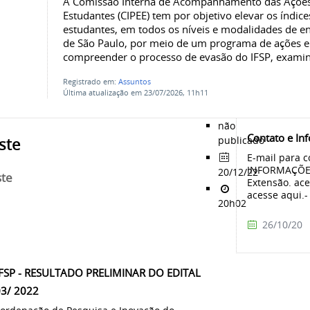
A Comissão Interna de Acompanhamento das Ações 
Estudantes (CIPEE) tem por objetivo elevar os índic
estudantes, em todos os níveis e modalidades de en
de São Paulo, por meio de um programa de ações e
compreender o processo de evasão do IFSP, examina
Registrado em:
Assuntos
Última atualização em 23/07/2026, 11h11
não
Contato e In
publicado
ste
E-mail para 
INFORMAÇÕES 
20/12/22
ste
Extensão. ace
acesse aqui.-
20h02
26/10/20
IFSP - RESULTADO PRELIMINAR DO EDITAL
03/ 2022