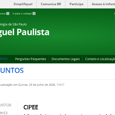
Simplifique!
Comunica BR
Participe
Acesso à infor
 busca
3
Ir para o rodapé
4
ologia de São Paulo
uel Paulista
Perguntas frequentes
Documentos Legais
Contato e Localizaç
UNTOS
SUNTOS
tualização em Quinta, 23 de Julho de 2026, 11h11
/07/26
CIPEE
9h53