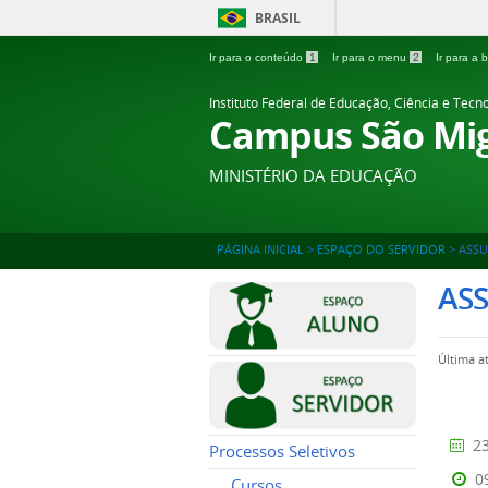
BRASIL
Ir para o conteúdo
1
Ir para o menu
2
Ir para a
Instituto Federal de Educação, Ciência e Tecn
Campus São Mig
MINISTÉRIO DA EDUCAÇÃO
PÁGINA INICIAL
>
ESPAÇO DO SERVIDOR
>
ASS
AS
Última a
23
Processos Seletivos
0
Cursos