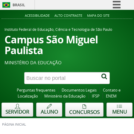
BRASIL
Simplifique!
ACESSIBILIDADE
ALTO CONTRASTE
MAPA DO SITE
Comunica BR
Instituto Federal de Educação, Ciência e Tecnologia de São Paulo
Participe
Campus São Miguel
Acesso à informação
Paulista
Legislação
MINISTÉRIO DA EDUCAÇÃO
Canais
Perguntas frequentes
Documentos Legais
Contato e
Localização
Ministério da Educação
IFSP
ENEM
SERVIDOR
ALUNO
MENU
CONCURSOS
PÁGINA INICIAL