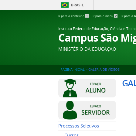
BRASIL
Ir para o conteúdo
1
Ir para o menu
2
Ir para a
Instituto Federal de Educação, Ciência e Tecn
Campus São Mig
MINISTÉRIO DA EDUCAÇÃO
PÁGINA INICIAL
>
GALERIA DE VÍDEOS
GAL
Processos Seletivos
Cursos