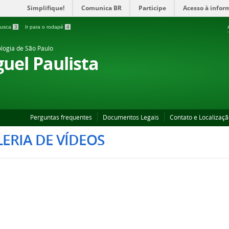
Simplifique!
Comunica BR
Participe
Acesso à infor
 busca
3
Ir para o rodapé
4
ologia de São Paulo
uel Paulista
Perguntas frequentes
Documentos Legais
Contato e Localizaç
ERIA DE VÍDEOS